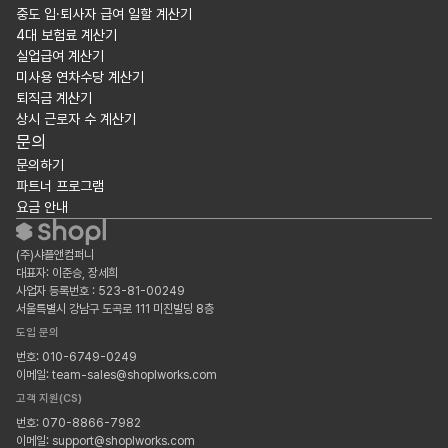
중도 입·퇴사자 급여 일할 계산기
4대 보험료 계산기
실업급여 계산기
미사용 연차수당 계산기
퇴직금 계산기
상시 근로자 수 계산기
문의
문의하기
파트너 프로그램
요금 안내
(주)샤플앤컴퍼니
대표자: 이준승, 장세희
사업자 등록번호 : 523-81-00249
서울특별시 강남구 도곡로 111 미진빌딩 8층
도입 문의
번호: 010-6749-0249
이메일: team-sales@shoplworks.com
고객 지원(CS)
번호: 070-8866-7982
이메일: support@shoplworks.com