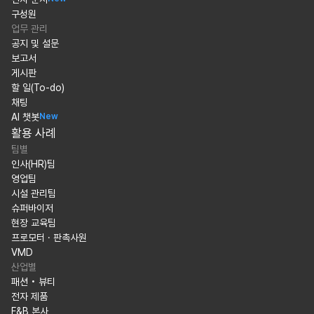
구성원
업무 관리
공지 및 설문
보고서
게시판
할 일(To-do)
채팅
AI 챗봇
New
활용 사례
팀별
인사(HR)팀
영업팀
시설 관리팀
슈퍼바이저
현장 교육팀
프로모터 · 판촉사원
VMD
산업별
패션 • 뷰티
전자 제품
F&B 본사