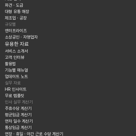
파견 · 도급
대형 유통 매장
제조업 · 공장
규모별
엔터프라이즈
소상공인 · 자영업자
유용한 자료
서비스 소개서
고객 인터뷰
활용법
기능별 매뉴얼
업데이트 노트
실무 자료
HR 인사이트
무료 템플릿
인사 실무 계산기
주휴수당 계산기
평균임금 계산기
연차 일수 계산기
통상임금 계산기
연장 · 휴일 · 야간 근로 수당 계산기