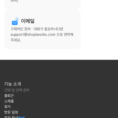
제외)
이메일
구체적인 문의 · 대화가 필요하시다면
support@shoplworks.com 으로 연락해
주세요.
기능 소개
근태 및 인력 관리
출퇴근
스케줄
휴가
방문 일정
전자 문서
New