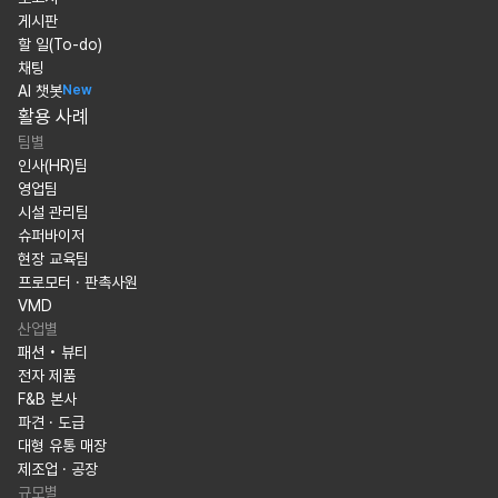
게시판
할 일(To-do)
채팅
AI 챗봇
New
활용 사례
팀별
인사(HR)팀
영업팀
시설 관리팀
슈퍼바이저
현장 교육팀
프로모터 · 판촉사원
VMD
산업별
패션 • 뷰티
전자 제품
F&B 본사
파견 · 도급
대형 유통 매장
제조업 · 공장
규모별