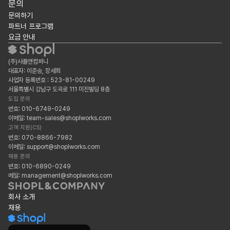
문의
문의하기
파트너 프로그램
요금 안내
(주)샤플앤컴퍼니
대표자: 이준승, 장세희
사업자 등록번호 : 523-81-00249
서울특별시 강남구 도곡로 111 미진빌딩 8층
도입 문의
번호: 010-6749-0249
이메일: team-sales@shoplworks.com
고객 지원(CS)
번호: 070-8866-7982
이메일: support@shoplworks.com
채용 문의
번호: 010-6890-0249
메일: management@shoplworks.com
회사 소개
채용