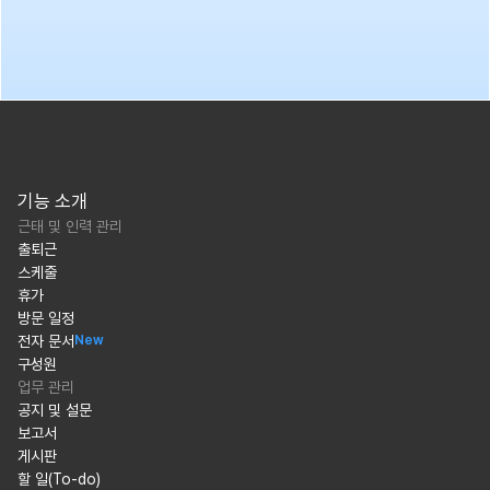
기능 소개
근태 및 인력 관리
출퇴근
스케줄
휴가
방문 일정
전자 문서
New
구성원
업무 관리
공지 및 설문
보고서
게시판
할 일(To-do)