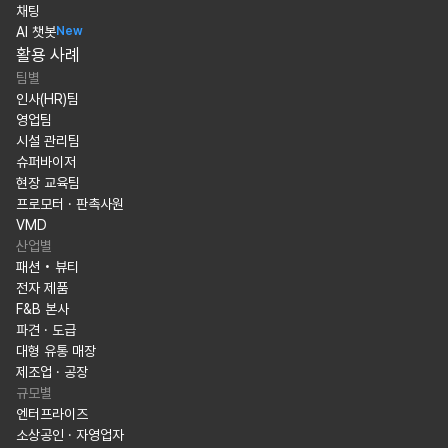
채팅
AI 챗봇
New
활용 사례
팀별
인사(HR)팀
영업팀
시설 관리팀
슈퍼바이저
현장 교육팀
프로모터 · 판촉사원
VMD
산업별
패션 • 뷰티
전자 제품
F&B 본사
파견 · 도급
대형 유통 매장
제조업 · 공장
규모별
엔터프라이즈
소상공인 · 자영업자