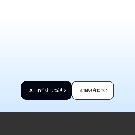
生産チーム ハン・ガンボムチーム長
Syngenta
さらに多くの顧客インタビューを見る
30日間無料で試す
お問い合わせ