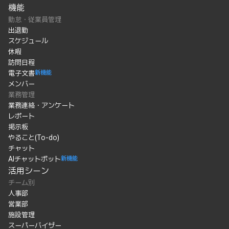
機能
勤怠・従業員管理
出退勤
スケジュール
休暇
訪問日程
電子文書
新機能
メンバー
業務管理
業務連絡・アンケート
レポート
掲示板
やること(To-do)
チャット
AIチャットボット
新機能
活用シーン
チーム別
人事部
営業部
施設管理
スーパーバイザー