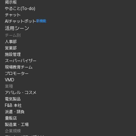
掲示板
やること(To-do)
チャット
AIチャットボット
新機能
活用シーン
チーム別
人事部
営業部
施設管理
スーパーバイザー
現場教育チーム
プロモーター
VMD
業種
アパレル・コスメ
電気製品
F&B 本社
派遣・請負
量販店
製造業・工場
企業規模