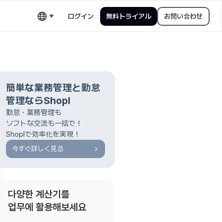
ログイン
無料トライアル
お問い合わせ
簡単な業務管理と勤怠
管理ならShopl
勤怠・業務管理も
ソフトな交流も一括で！
Shoplで効率化を実現！
今すぐ詳しく見る
다양한 계산기를
업무에 활용해보세요