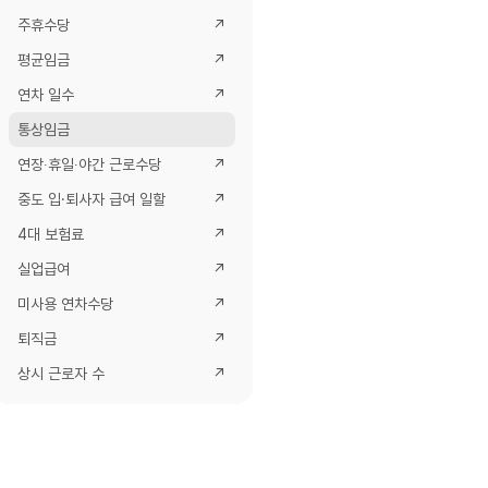
주휴수당
↗
평균임금
↗
연차 일수
↗
통상임금
연장∙휴일∙야간 근로수당
↗
중도 입·퇴사자 급여 일할
↗
4대 보험료
↗
실업급여
↗
미사용 연차수당
↗
퇴직금
↗
상시 근로자 수
↗