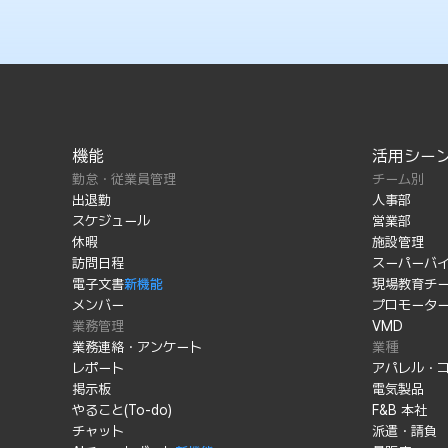
機能
活用シー
勤怠・従業員管理
チーム別
出退勤
人事部
スケジュール
営業部
休暇
施設管理
訪問日程
スーパーバ
電子文書
新機能
現場教育チ
メンバー
プロモータ
業務管理
VMD
業務連絡・アンケート
業種
レポート
アパレル・
掲示板
電気製品
やること(To-do)
F&B 本社
チャット
派遣・請負