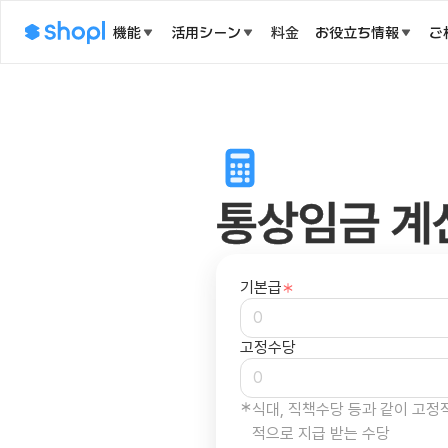
機能
活用シーン
料金
お役立ち情報
ご
통상임금 계