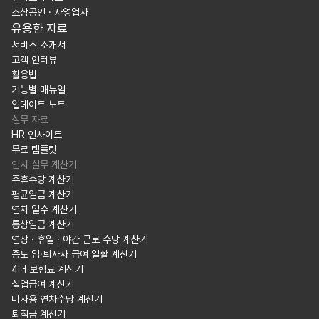
소상공인 · 자영업자
유용한 자료
서비스 소개서
고객 인터뷰
활용법
기능별 매뉴얼
업데이트 노트
실무 자료
HR 인사이트
무료 템플릿
인사 실무 계산기
주휴수당 계산기
평균임금 계산기
연차 일수 계산기
통상임금 계산기
연장 · 휴일 · 야간 근로 수당 계산기
중도 입·퇴사자 급여 일할 계산기
4대 보험료 계산기
실업급여 계산기
미사용 연차수당 계산기
퇴직금 계산기