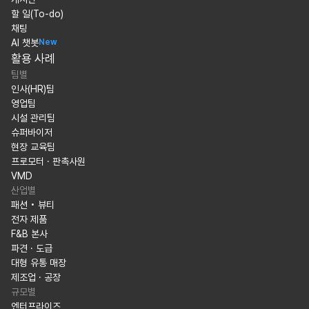
할 일(To-do)
채팅
AI 챗봇
New
활용 사례
팀별
인사(HR)팀
영업팀
시설 관리팀
슈퍼바이저
현장 교육팀
프로모터 · 판촉사원
VMD
산업별
패션 • 뷰티
전자 제품
F&B 본사
파견 · 도급
대형 유통 매장
제조업 · 공장
규모별
엔터프라이즈