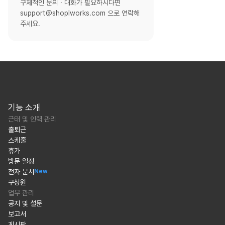
구체적인 문의 · 대화가 필요하시다면
support@shoplworks.com 으로 연락해
주세요.
기능 소개
근태 및 인력 관리
출퇴근
스케줄
휴가
방문 일정
전자 문서
New
구성원
업무 관리
공지 및 설문
보고서
게시판