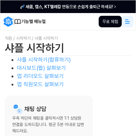
세콤, 캡스, KT텔레캅
연동으로 손쉽게 출퇴근 하세요!
기능별 매뉴얼
무료 체험
직원
/
시작하기
/
샤플 시작하기
샤플 시작하기
샤플 시작하기(합류하기)
대시보드(웹) 살펴보기
앱 리더모드 살펴보기
앱 직원모드 살펴보기
채팅 상담
우측 하단의 채팅을 클릭하시면 1:1 상담원
연결을 도와드립니다. 평균 5분 이내로 답변
해드려요.