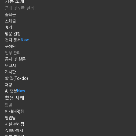
기능 소개
근태 및 인력 관리
출퇴근
스케줄
휴가
방문 일정
전자 문서
New
구성원
업무 관리
공지 및 설문
보고서
게시판
할 일(To-do)
채팅
AI 챗봇
New
활용 사례
팀별
인사(HR)팀
영업팀
시설 관리팀
슈퍼바이저