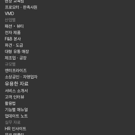
현장 교육팀
프로모터 · 판촉사원
VMD
산업별
패션 • 뷰티
전자 제품
F&B 본사
파견 · 도급
대형 유통 매장
제조업 · 공장
규모별
엔터프라이즈
소상공인 · 자영업자
유용한 자료
서비스 소개서
고객 인터뷰
활용법
기능별 매뉴얼
업데이트 노트
실무 자료
HR 인사이트