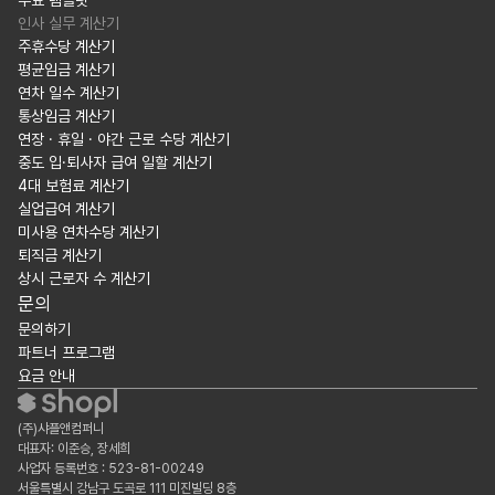
무료 템플릿
인사 실무 계산기
주휴수당 계산기
평균임금 계산기
연차 일수 계산기
통상임금 계산기
연장 · 휴일 · 야간 근로 수당 계산기
중도 입·퇴사자 급여 일할 계산기
4대 보험료 계산기
실업급여 계산기
미사용 연차수당 계산기
퇴직금 계산기
상시 근로자 수 계산기
문의
문의하기
파트너 프로그램
요금 안내
(주)샤플앤컴퍼니
대표자: 이준승, 장세희
사업자 등록번호 : 523-81-00249
서울특별시 강남구 도곡로 111 미진빌딩 8층