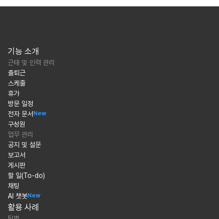
기능 소개
근태 및 인력 관리
출퇴근
스케줄
휴가
방문 일정
전자 문서
New
구성원
업무 관리
공지 및 설문
보고서
게시판
할 일(To-do)
채팅
AI 챗봇
New
활용 사례
팀별