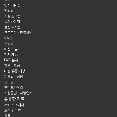
인사(HR)팀
영업팀
시설 관리팀
슈퍼바이저
현장 교육팀
프로모터 · 판촉사원
VMD
산업별
패션 • 뷰티
전자 제품
F&B 본사
파견 · 도급
대형 유통 매장
제조업 · 공장
규모별
엔터프라이즈
소상공인 · 자영업자
유용한 자료
서비스 소개서
고객 인터뷰
활용법