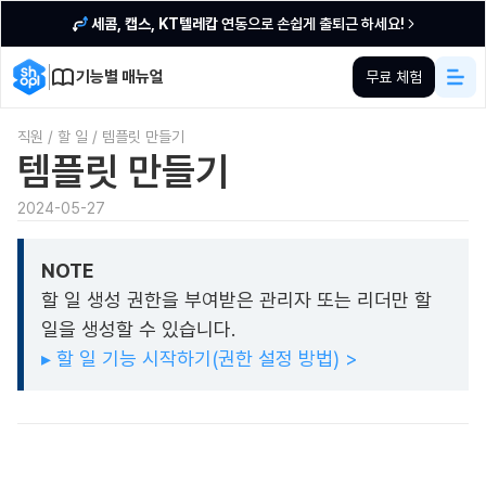
세콤, 캡스, KT텔레캅
연동으로 손쉽게 출퇴근 하세요!
기능별 매뉴얼
무료 체험
직원
/
할 일
/
템플릿 만들기
템플릿 만들기
2024-05-27
NOTE
할 일 생성 권한을 부여받은 관리자 또는 리더만 할
일을 생성할 수 있습니다.
▸ 할 일 기능 시작하기(권한 설정 방법) >