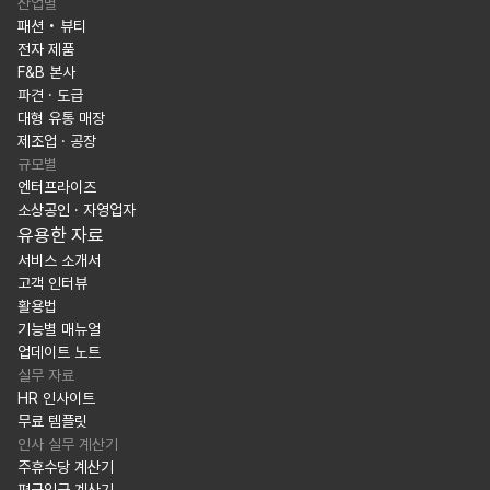
산업별
패션 • 뷰티
전자 제품
F&B 본사
파견 · 도급
대형 유통 매장
제조업 · 공장
규모별
엔터프라이즈
소상공인 · 자영업자
유용한 자료
서비스 소개서
고객 인터뷰
활용법
기능별 매뉴얼
업데이트 노트
실무 자료
HR 인사이트
무료 템플릿
인사 실무 계산기
주휴수당 계산기