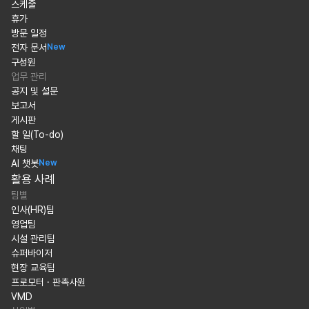
스케줄
휴가
방문 일정
전자 문서
New
구성원
업무 관리
공지 및 설문
보고서
게시판
할 일(To-do)
채팅
AI 챗봇
New
활용 사례
팀별
인사(HR)팀
영업팀
시설 관리팀
슈퍼바이저
현장 교육팀
프로모터 · 판촉사원
VMD