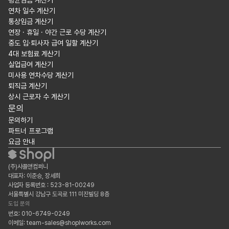
평균임금 계산기
연차 일수 계산기
통상임금 계산기
연장 · 휴일 · 야간 근로 수당 계산기
중도 입·퇴사자 급여 일할 계산기
4대 보험료 계산기
실업급여 계산기
미사용 연차수당 계산기
퇴직금 계산기
상시 근로자 수 계산기
문의
문의하기
파트너 프로그램
요금 안내
(주)샤플앤컴퍼니
대표자: 이준승, 장세희
사업자 등록번호 : 523-81-00249
서울특별시 강남구 도곡로 111 미진빌딩 8층
도입 문의
번호: 010-6749-0249
이메일: team-sales@shoplworks.com