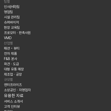
팀별
인사(HR)팀
영업팀
시설 관리팀
슈퍼바이저
현장 교육팀
프로모터 · 판촉사원
VMD
산업별
패션 • 뷰티
전자 제품
F&B 본사
파견 · 도급
대형 유통 매장
제조업 · 공장
규모별
엔터프라이즈
소상공인 · 자영업자
유용한 자료
서비스 소개서
고객 인터뷰