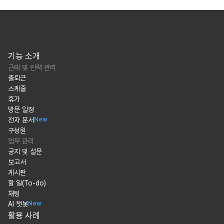
기능 소개
근태 및 인력 관리
출퇴근
스케줄
휴가
방문 일정
전자 문서
New
구성원
업무 관리
공지 및 설문
보고서
게시판
할 일(To-do)
채팅
AI 챗봇
New
활용 사례