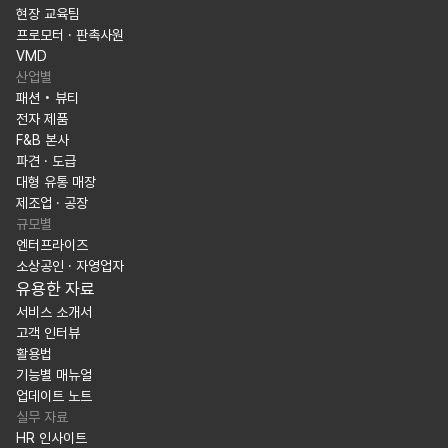
현장 교육팀
프로모터 · 판촉사원
VMD
산업별
패션 • 뷰티
전자 제품
F&B 본사
파견 · 도급
대형 유통 매장
제조업 · 공장
규모별
엔터프라이즈
소상공인 · 자영업자
유용한 자료
서비스 소개서
고객 인터뷰
활용법
기능별 매뉴얼
업데이트 노트
실무 자료
HR 인사이트