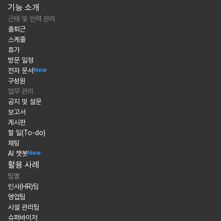
기능 소개
근태 및 인력 관리
출퇴근
스케줄
휴가
방문 일정
전자 문서
New
구성원
업무 관리
공지 및 설문
보고서
게시판
할 일(To-do)
채팅
AI 챗봇
New
활용 사례
팀별
인사(HR)팀
영업팀
시설 관리팀
슈퍼바이저