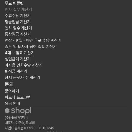
무료 템플릿
인사 실무 계산기
주휴수당 계산기
평균임금 계산기
연차 일수 계산기
통상임금 계산기
연장 · 휴일 · 야간 근로 수당 계산기
중도 입·퇴사자 급여 일할 계산기
4대 보험료 계산기
실업급여 계산기
미사용 연차수당 계산기
퇴직금 계산기
상시 근로자 수 계산기
문의
문의하기
파트너 프로그램
요금 안내
(주)샤플앤컴퍼니
대표자: 이준승, 장세희
사업자 등록번호 : 523-81-00249