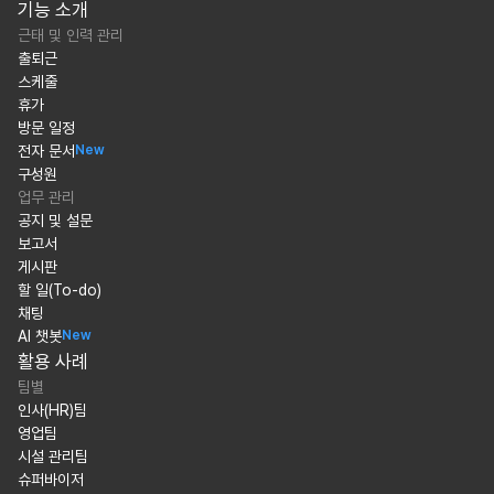
기능 소개
근태 및 인력 관리
출퇴근
스케줄
휴가
방문 일정
전자 문서
New
구성원
업무 관리
공지 및 설문
보고서
게시판
할 일(To-do)
채팅
AI 챗봇
New
활용 사례
팀별
인사(HR)팀
영업팀
시설 관리팀
슈퍼바이저