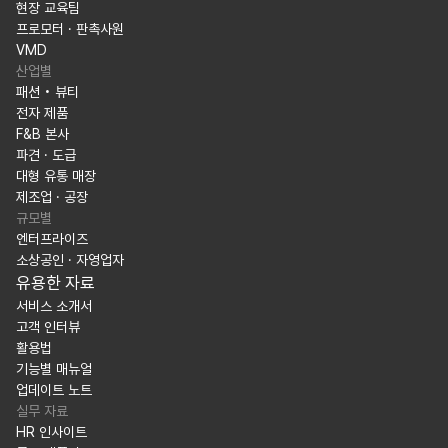
현장 교육팀
프로모터 · 판촉사원
VMD
산업별
패션 • 뷰티
전자 제품
F&B 본사
파견 · 도급
대형 유통 매장
제조업 · 공장
규모별
엔터프라이즈
소상공인 · 자영업자
유용한 자료
서비스 소개서
고객 인터뷰
활용법
기능별 매뉴얼
업데이트 노트
실무 자료
HR 인사이트