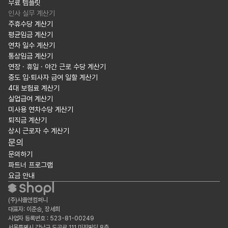
무료 템플릿
인사 실무 계산기
주휴수당 계산기
평균임금 계산기
연차 일수 계산기
통상임금 계산기
연장 · 휴일 · 야간 근로 수당 계산기
중도 입·퇴사자 급여 일할 계산기
4대 보험료 계산기
실업급여 계산기
미사용 연차수당 계산기
퇴직금 계산기
상시 근로자 수 계산기
문의
문의하기
파트너 프로그램
요금 안내
(주)샤플앤컴퍼니
대표자: 이준승, 장세희
사업자 등록번호 : 523-81-00249
서울특별시 강남구 도곡로 111 미진빌딩 8층