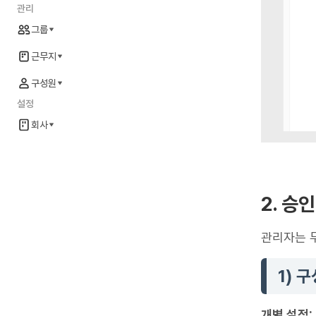
관리
그룹
근무지
구성원
설정
회사
2. 승
관리자는 두
1) 
개별 설정: