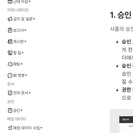
근태 마감
커뮤니케이션
1. 승
공지 및 설문
샤플의 승
보고서
승인 
게시판
게 
할 일
더에
채팅
승인 
승인 
AI 챗봇
질 수
문서
권한 
전자 문서
으로
승인
승인
매장 데이터
매장 데이터 수집