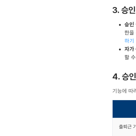
3. 승
승인 
한을 
하기
자가 
할 수
4. 승
기능에 따라
출퇴근 기