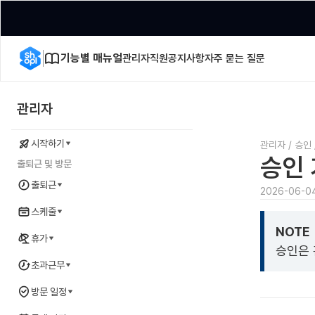
기능별 매뉴얼
관리자
직원
공지사항
자주 묻는 질문
관리자
시작하기
관리자
/
승인
승인 
출퇴근 및 방문
출퇴근
2026-06-0
스케줄
NOTE
휴가
승인은 
초과근무
방문 일정