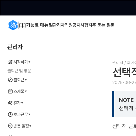
기능별 매뉴얼
관리자
직원
공지사항
자주 묻는 질문
관리자
시작하기
관리자
/
회사
선택
출퇴근 및 방문
출퇴근
2025-06-2
스케줄
NOTE
휴가
선택적 
초과근무
선택적 근
방문 일정