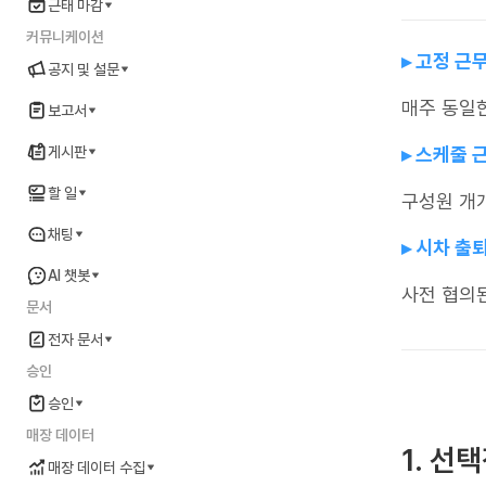
근태 마감
커뮤니케이션
▸ 고정 근
공지 및 설문
매주 동일
보고서
게시판
▸ 스케줄 
할 일
구성원 개
채팅
▸ 시차 출
AI 챗봇
사전 협의
문서
전자 문서
승인
승인
매장 데이터
1. 선
매장 데이터 수집