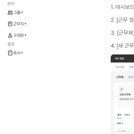
관리
1. 대시보
그룹
2. [근무
근무지
3. [근무
구성원
설정
4. [새 
회사