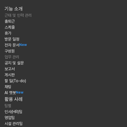
기능 소개
근태 및 인력 관리
출퇴근
스케줄
휴가
방문 일정
전자 문서
New
구성원
업무 관리
공지 및 설문
보고서
게시판
할 일(To-do)
채팅
AI 챗봇
New
활용 사례
팀별
인사(HR)팀
영업팀
시설 관리팀