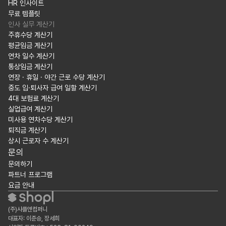
HR 인사이트
무료 템플릿
인사 실무 계산기
주휴수당 계산기
평균임금 계산기
연차 일수 계산기
통상임금 계산기
연장 · 휴일 · 야간 근로 수당 계산기
중도 입·퇴사자 급여 일할 계산기
4대 보험료 계산기
실업급여 계산기
미사용 연차수당 계산기
퇴직금 계산기
상시 근로자 수 계산기
문의
문의하기
파트너 프로그램
요금 안내
(주)샤플앤컴퍼니
대표자: 이준승, 장세희