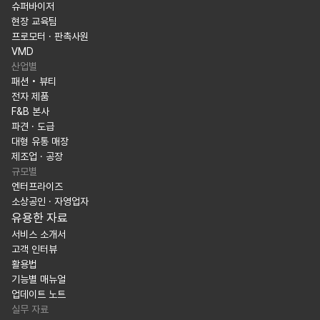
슈퍼바이저
현장 교육팀
프로모터 · 판촉사원
VMD
산업별
패션 • 뷰티
전자 제품
F&B 본사
파견 · 도급
대형 유통 매장
제조업 · 공장
규모별
엔터프라이즈
소상공인 · 자영업자
유용한 자료
서비스 소개서
고객 인터뷰
활용법
기능별 매뉴얼
업데이트 노트
실무 자료