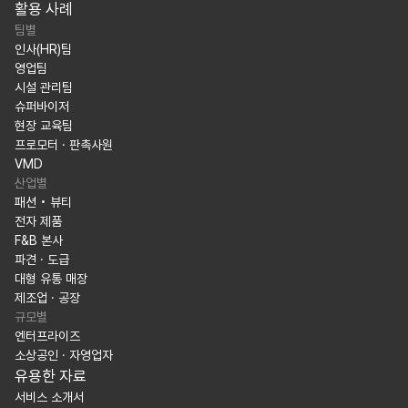
활용 사례
팀별
인사(HR)팀
영업팀
시설 관리팀
슈퍼바이저
현장 교육팀
프로모터 · 판촉사원
VMD
산업별
패션 • 뷰티
전자 제품
F&B 본사
파견 · 도급
대형 유통 매장
제조업 · 공장
규모별
엔터프라이즈
소상공인 · 자영업자
유용한 자료
서비스 소개서