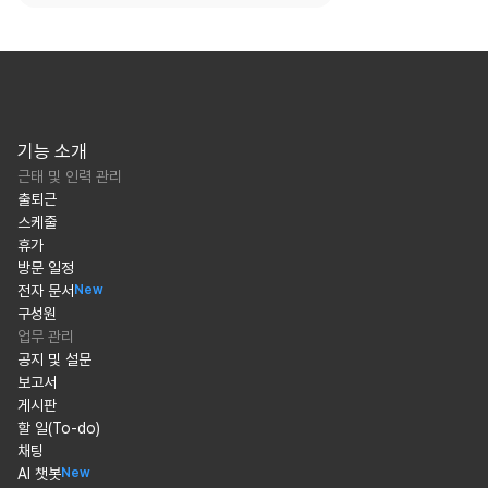
기능 소개
근태 및 인력 관리
출퇴근
스케줄
휴가
방문 일정
전자 문서
New
구성원
업무 관리
공지 및 설문
보고서
게시판
할 일(To-do)
채팅
AI 챗봇
New