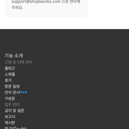
support@shoplworks.com 으로 연락해
주세요.
기능 소개
근태 및 인력 관리
출퇴근
스케줄
휴가
방문 일정
전자 문서
New
구성원
업무 관리
공지 및 설문
보고서
게시판
할 일(To-do)