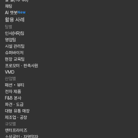
채팅
AI 챗봇
New
활용 사례
팀별
인사(HR)팀
영업팀
시설 관리팀
슈퍼바이저
현장 교육팀
프로모터 · 판촉사원
VMD
산업별
패션 • 뷰티
전자 제품
F&B 본사
파견 · 도급
대형 유통 매장
제조업 · 공장
규모별
엔터프라이즈
소상공인 · 자영업자