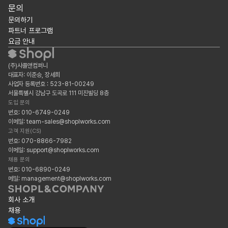
문의
문의하기
파트너 프로그램
요금 안내
(주)샤플앤컴퍼니
대표자: 이준승, 장세희
사업자 등록번호 : 523-81-00249
서울특별시 강남구 도곡로 111 미진빌딩 8층
도입 문의
번호: 010-6749-0249
이메일: team-sales@shoplworks.com
고객 지원(CS)
번호: 070-8866-7982
이메일: support@shoplworks.com
채용 문의
번호: 010-6890-0249
메일: management@shoplworks.com
회사 소개
채용