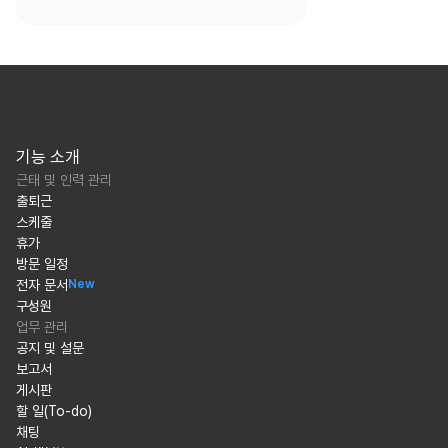
기능 소개
근태 및 인력 관리
출퇴근
스케줄
휴가
방문 일정
전자 문서
New
구성원
업무 관리
공지 및 설문
보고서
게시판
할 일(To-do)
채팅