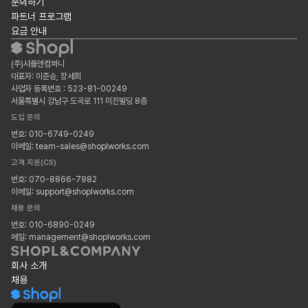
문의하기
파트너 프로그램
요금 안내
(주)샤플앤컴퍼니
대표자: 이준승, 장세희
사업자 등록번호 : 523-81-00249
서울특별시 강남구 도곡로 111 미진빌딩 8층
도입 문의
번호: 010-6749-0249
이메일: team-sales@shoplworks.com
고객 지원(CS)
번호: 070-8866-7982
이메일: support@shoplworks.com
채용 문의
번호: 010-6890-0249
메일: management@shoplworks.com
회사 소개
채용