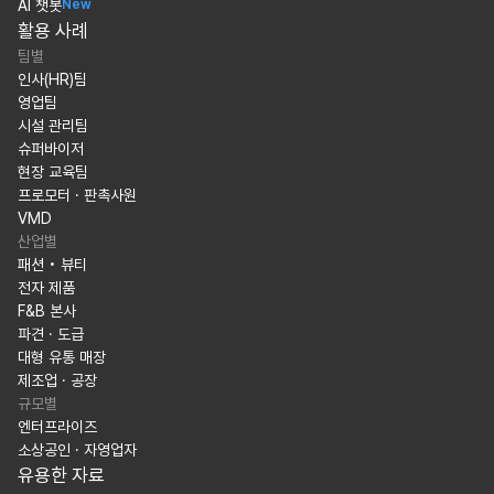
AI 챗봇
New
활용 사례
팀별
인사(HR)팀
영업팀
시설 관리팀
슈퍼바이저
현장 교육팀
프로모터 · 판촉사원
VMD
산업별
패션 • 뷰티
전자 제품
F&B 본사
파견 · 도급
대형 유통 매장
제조업 · 공장
규모별
엔터프라이즈
소상공인 · 자영업자
유용한 자료