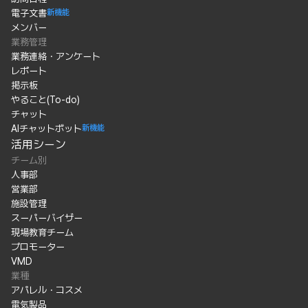
電子文書
新機能
メンバー
業務管理
業務連絡・アンケート
レポート
掲示板
やること(To-do)
チャット
AIチャットボット
新機能
活用シーン
チーム別
人事部
営業部
施設管理
スーパーバイザー
現場教育チーム
プロモーター
VMD
業種
アパレル・コスメ
電気製品