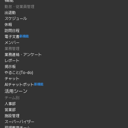
機能
勤怠・従業員管理
出退勤
スケジュール
休暇
訪問日程
電子文書
新機能
メンバー
業務管理
業務連絡・アンケート
レポート
掲示板
やること(To-do)
チャット
AIチャットボット
新機能
活用シーン
チーム別
人事部
営業部
施設管理
スーパーバイザー
現場教育チーム