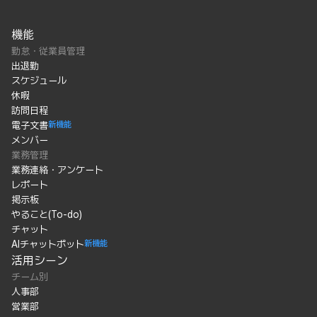
機能
勤怠・従業員管理
出退勤
スケジュール
休暇
訪問日程
電子文書
新機能
メンバー
業務管理
業務連絡・アンケート
レポート
掲示板
やること(To-do)
チャット
AIチャットボット
新機能
活用シーン
チーム別
人事部
営業部