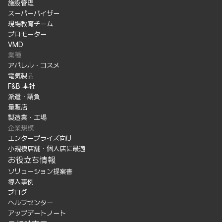
施設管理
スーパーバイザー
現場教育チーム
プロモーター
VMD
業種
アパレル・コスメ
電気製品
F&B 本社
派遣・請負
量販店
製造業・工場
企業規模
エンタープライズ向け
小規模店舗・個人店に最適
お役立ち情報
ソリューション提案書
導入事例
ブログ
ヘルプセンター
アップデートノート