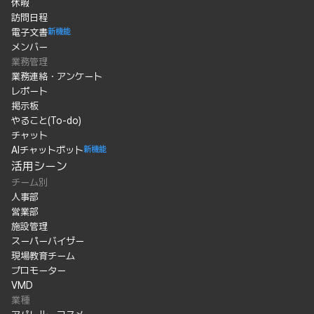
休暇
訪問日程
電子文書
新機能
メンバー
業務管理
業務連絡・アンケート
レポート
掲示板
やること(To-do)
チャット
AIチャットボット
新機能
活用シーン
チーム別
人事部
営業部
施設管理
スーパーバイザー
現場教育チーム
プロモーター
VMD
業種