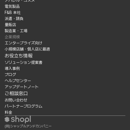
アパレル・コスメ
電気製品
F&B 本社
派遣・請負
量販店
製造業・工場
企業規模
エンタープライズ向け
小規模店舗・個人店に最適
お役立ち情報
ソリューション提案書
導入事例
ブログ
ヘルプセンター
アップデートノート
ご相談窓口
お問い合わせ
パートナープログラム
料金
(同)シャップルアンドカンパニー