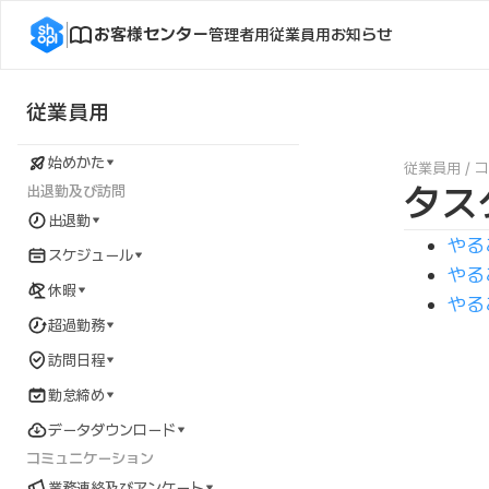
お客様センター
管理者用
従業員用
お知らせ
従業員用
始めかた
従業員用
/
コ
タス
出退勤及び訪問
出退勤
やる
スケジュール
やる
休暇
やる
超過勤務
訪問日程
勤怠締め
データダウンロード
コミュニケーション
業務連絡及びアンケート