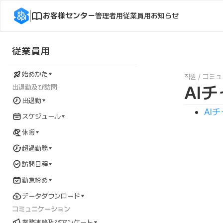
お客様センター
管理者用
従業員用
お知らせ
従業員用
始めかた
직원
/
コミュ
AI
出退勤及び訪問
出退勤
AI
スケジュール
休暇
超過勤務
訪問日程
勤怠締め
データダウンロード
コミュニケーション
業務連絡及びアンケート