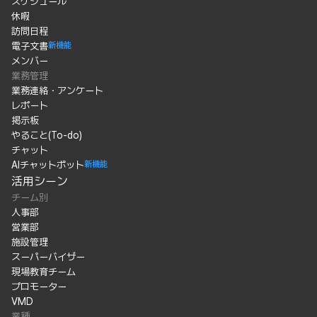
スケジュール
休暇
訪問日程
電子文書
新機能
メンバー
業務管理
業務連絡・アンケート
レポート
掲示板
やること(To-do)
チャット
AIチャットボット
新機能
活用シーン
チーム別
人事部
営業部
施設管理
スーパーバイザー
現場教育チーム
プロモーター
VMD
業種