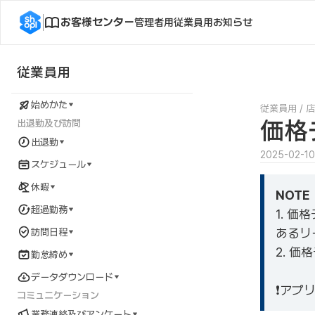
お客様センター
管理者用
従業員用
お知らせ
従業員用
始めかた
従業員用
/
店
価格
出退勤及び訪問
出退勤
2025-02-10
スケジュール
休暇
NOTE
超過勤務
1. 
あるリ
訪問日程
2. 
勤怠締め
データダウンロード
❗アプ
コミュニケーション
業務連絡及びアンケート