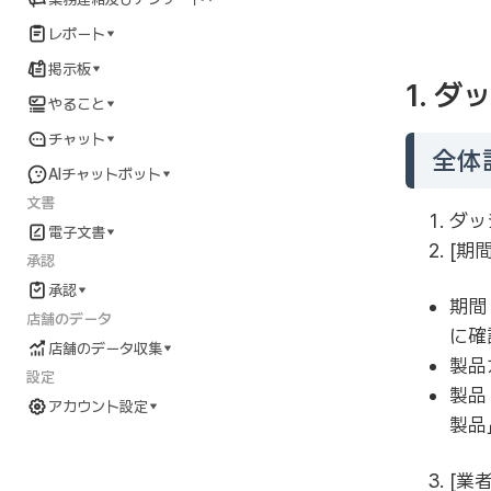
レポート
掲示板
1. 
やること
チャット
全体
AIチャットボット
文書
ダッ
電子文書
[期
承認
承認
期間
店舗のデータ
に確
店舗のデータ収集
製品
設定
製品
アカウント設定
製品
アカウント設定ガイド
パスワードを変更する
[業