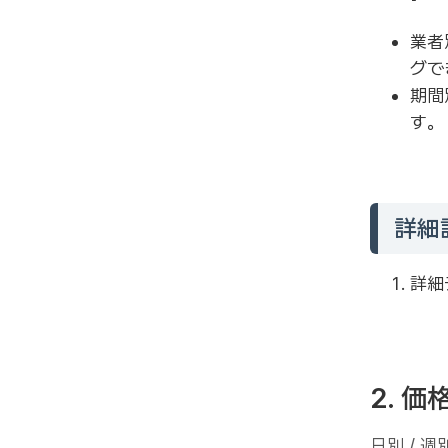
メールアドレスを変更する
業者
新しい端末デバイスでログインする
グで
期間
す。
詳細
詳細
2. 
日別 / 