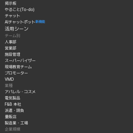
掲示板
やること(To-do)
チャット
AIチャットボット
新機能
活用シーン
チーム別
人事部
営業部
施設管理
スーパーバイザー
現場教育チーム
プロモーター
VMD
業種
アパレル・コスメ
電気製品
F&B 本社
派遣・請負
量販店
製造業・工場
企業規模