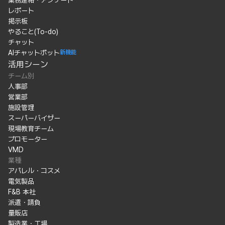
業務連絡・アンケート
レポート
掲示板
やること(To-do)
チャット
AIチャットボット
新機能
活用シーン
チーム別
人事部
営業部
施設管理
スーパーバイザー
現場教育チーム
プロモーター
VMD
業種
アパレル・コスメ
電気製品
F&B 本社
派遣・請負
量販店
製造業・工場