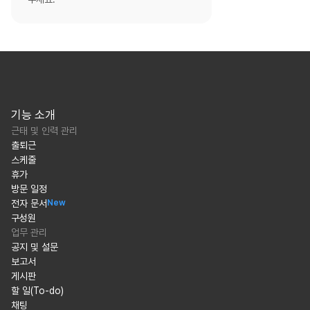
기능 소개
근태 및 인력 관리
출퇴근
스케줄
휴가
방문 일정
전자 문서
New
구성원
업무 관리
공지 및 설문
보고서
게시판
할 일(To-do)
채팅