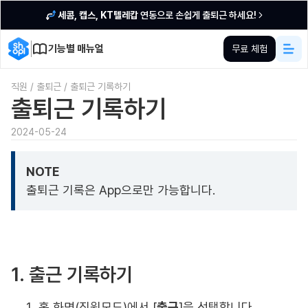
세콤, 캡스, KT텔레캅
연동으로 손쉽게 출퇴근 하세요!
기능별 매뉴얼
무료 체험
직원
/
출퇴근
/
출퇴근 기록하기
출퇴근 기록하기
2024-05-24
NOTE
출퇴근 기록은 App으로만 가능합니다.
1. 출근 기록하기
홈 화면(직원모드)에서 [
출근
]을 선택합니다.