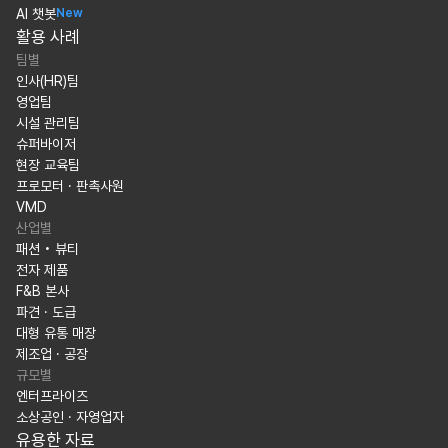
AI 챗봇
New
활용 사례
팀별
인사(HR)팀
영업팀
시설 관리팀
슈퍼바이저
현장 교육팀
프로모터 · 판촉사원
VMD
산업별
패션 • 뷰티
전자 제품
F&B 본사
파견 · 도급
대형 유통 매장
제조업 · 공장
규모별
엔터프라이즈
소상공인 · 자영업자
유용한 자료