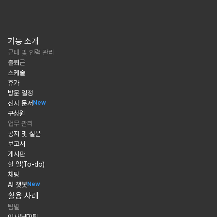
기능 소개
근태 및 인력 관리
출퇴근
스케줄
휴가
방문 일정
전자 문서
New
구성원
업무 관리
공지 및 설문
보고서
게시판
할 일(To-do)
채팅
AI 챗봇
New
활용 사례
팀별