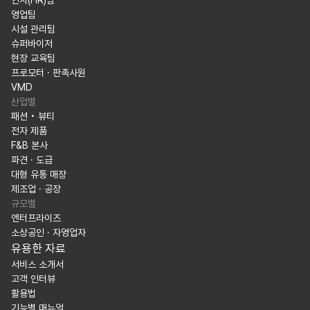
인사(HR)팀
영업팀
시설 관리팀
슈퍼바이저
현장 교육팀
프로모터 · 판촉사원
VMD
산업별
패션 • 뷰티
전자 제품
F&B 본사
파견 · 도급
대형 유통 매장
제조업 · 공장
규모별
엔터프라이즈
소상공인 · 자영업자
유용한 자료
서비스 소개서
고객 인터뷰
활용법
기능별 매뉴얼