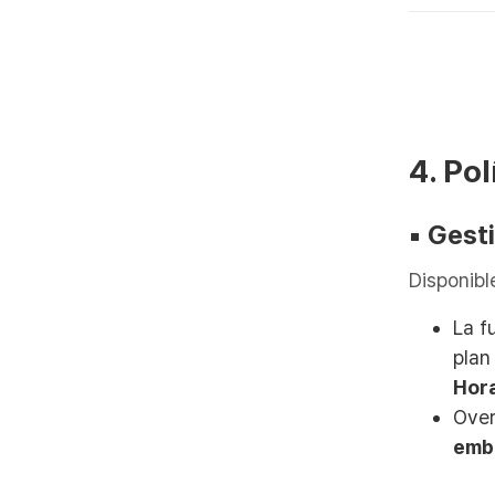
4. Pol
▪︎
Gesti
Disponible
La f
pla
Hor
Over
emb