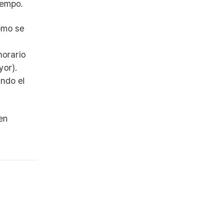
iempo.
ómo se
horario
yor).
ando el
en