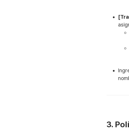
[Tra
asig
Ingr
nomb
3. Pol