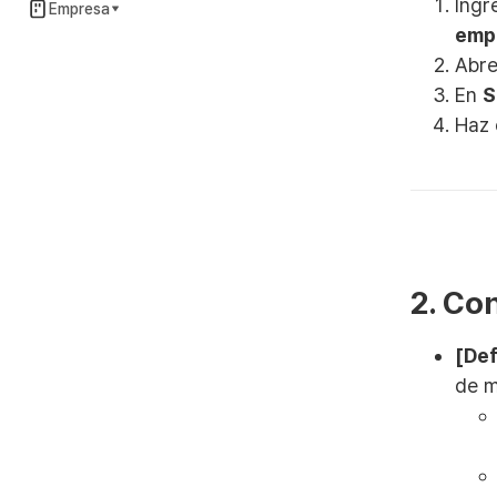
Ingr
Empresa
emp
Abre
En
S
Haz 
2. Co
[Def
de m