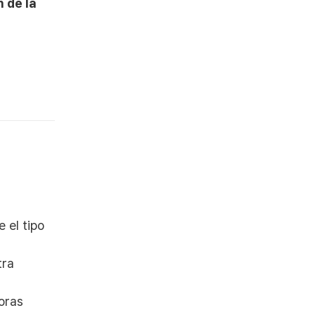
 de la
ge el tipo
tra
oras