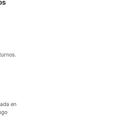
os
turnos.
rada en
ngo