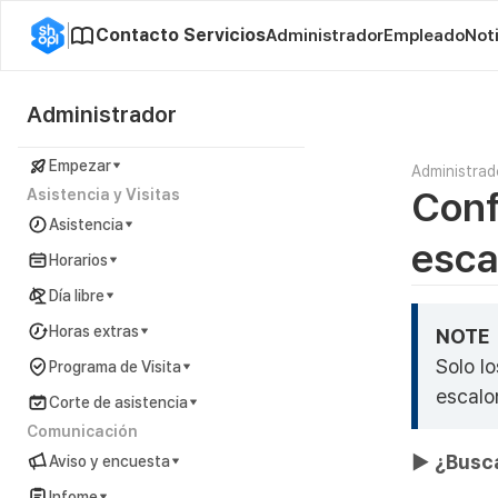
Contacto Servicios
Administrador
Empleado
Not
Administrador
Empezar
Administrad
Conf
Asistencia y Visitas
Asistencia
esca
Horarios
Día libre
Horas extras
NOTE
Solo l
Programa de Visita
escalo
Corte de asistencia
Comunicación
▶ ¿Busca
Aviso y encuesta
Infome