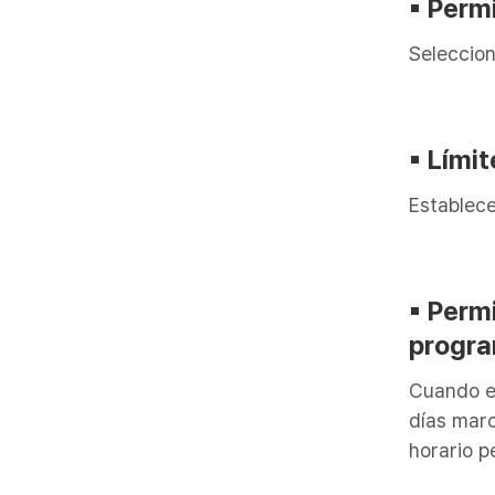
▪︎ Perm
Seleccion
▪︎ Lími
Establece
▪︎ Perm
progra
Cuando es
días marc
horario p