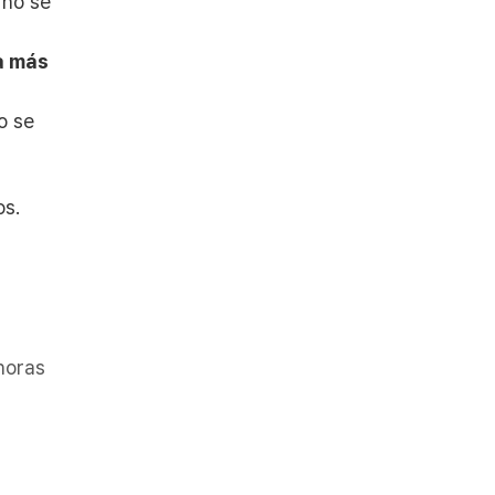
rno se
a más
no se
os.
horas