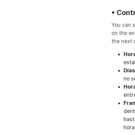
▪︎ Con
You can s
on the en
the next 
Hor
esta
Días
no s
Hora
entr
Fran
dent
hast
hora