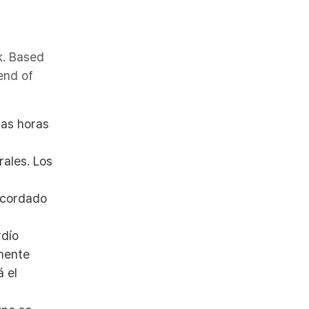
k. Based
end of
las horas
rales. Los
acordado
rdío
mente
á el