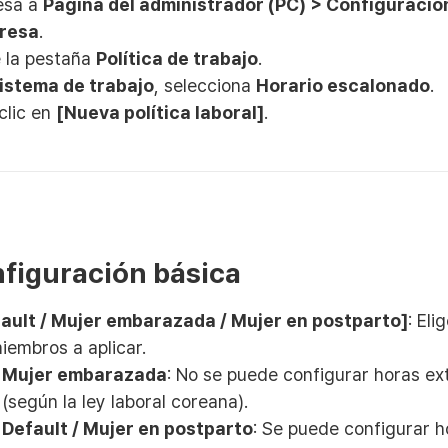
esa a
Página del administrador (PC) > Configuración
resa
.
 la pestaña
Política de trabajo
.
istema de trabajo
, selecciona
Horario escalonado
.
clic en
[Nueva política laboral]
.
nfiguración básica
ault / Mujer embarazada / Mujer en postparto]
: Eli
iembros a aplicar.
Mujer embarazada
: No se puede configurar horas ex
(según la ley laboral coreana).
Default / Mujer en postparto
: Se puede configurar h