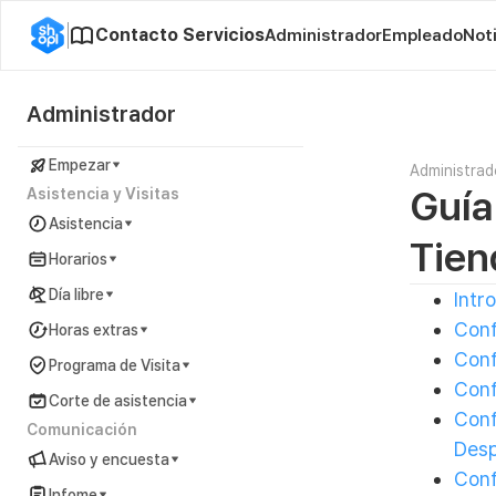
Contacto Servicios
Administrador
Empleado
Not
Administrador
Empezar
Administrad
Guía
Asistencia y Visitas
Asistencia
Tien
Horarios
Día libre
Intr
Conf
Horas extras
Conf
Programa de Visita
Conf
Corte de asistencia
Conf
Comunicación
Desp
Aviso y encuesta
Conf
Infome