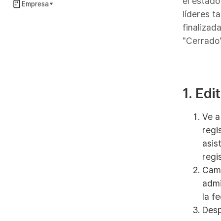
el estado
Empresa
líderes t
finalizad
"Cerrado"
1. Edi
Ve a
regi
asis
regi
Camb
admi
la f
Desp