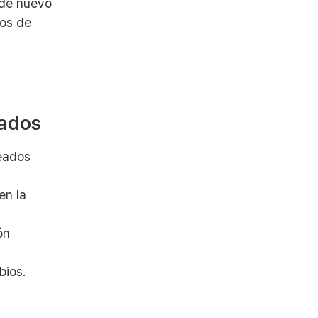
 de nuevo
ros de
eados
leados
en la
ón
bios.