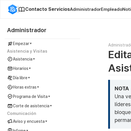
Contacto Servicios
Administrador
Empleado
Not
Administrador
Empezar
Administrad
Edit
Asistencia y Visitas
Asistencia
Asis
Horarios
Día libre
Horas extras
NOTA
Una vez
Programa de Visita
lídere
Corte de asistencia
bloque
Comunicación
perman
Aviso y encuesta
Infome