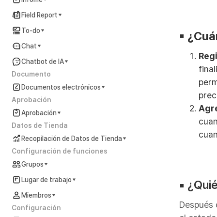
Field Report
To-do
▪︎ ¿Cu
Chat
Regi
Chatbot de IA
fina
Documento
perm
Documentos electrónicos
prec
Aprobación
Agre
Aprobación
cuan
Datos de Tienda
cuan
Recopilación de Datos de Tienda
Configuración de funciones
Grupos
Lugar de trabajo
▪︎
¿Quié
Miembros
Después d
Configuración