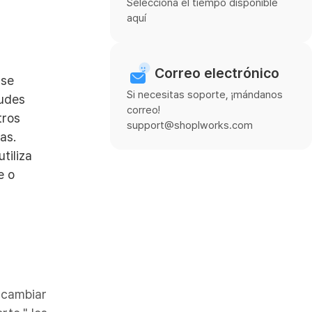
Selecciona el tiempo disponible
aquí
Correo electrónico
 se
Si necesitas soporte, ¡mándanos
tudes
correo!
tros
support@shoplworks.com
as.
tiliza
e o
 cambiar