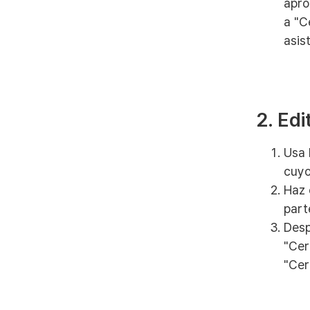
apro
a "C
asis
2. Ed
Usa 
cuyo
Haz 
parte
Desp
"Cer
"Cer