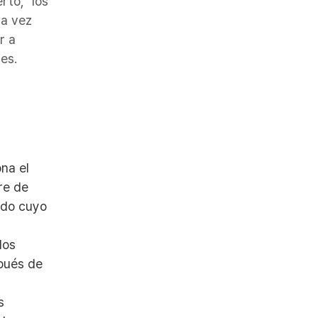
rto," los
na vez
r a
es.
na el
re de
ado cuyo
los
pués de
s