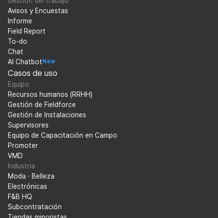
Gestión del trabajo
Avisos y Encuestas
Informe
Field Report
To-do
Chat
AI Chatbot
New
Casos de uso
Equipo
Recursos humanos (RRHH)
Gestión de Fieldforce
Gestión de Instalaciones
Supervisores
Equipo de Capacitación en Campo
Promoter
VMD
Industria
Moda · Belleza
Electrónicas
F&B HQ
Subcontratación
Tiendas minoristas