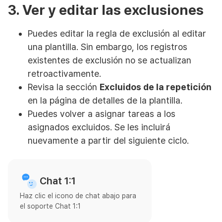
3. Ver y editar las exclusiones
Puedes editar la regla de exclusión al editar
una plantilla. Sin embargo, los registros
existentes de exclusión no se actualizan
retroactivamente.
Revisa la sección
Excluidos de la repetición
en la página de detalles de la plantilla.
Puedes volver a asignar tareas a los
asignados excluidos. Se les incluirá
nuevamente a partir del siguiente ciclo.
Chat 1:1
Haz clic el icono de chat abajo para
el soporte Chat 1:1