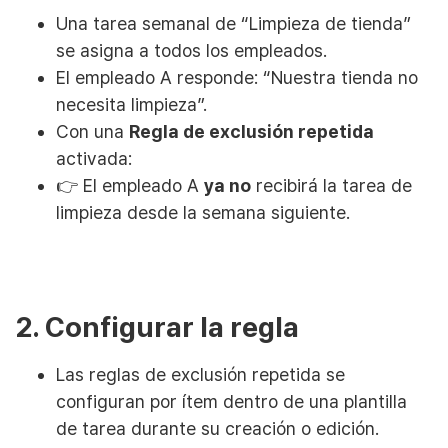
Una tarea semanal de “Limpieza de tienda”
se asigna a todos los empleados.
El empleado A responde: “Nuestra tienda no
necesita limpieza”.
Con una
Regla de exclusión repetida
activada:
👉 El empleado A
ya no
recibirá la tarea de
limpieza desde la semana siguiente.
2. Configurar la regla
Las reglas de exclusión repetida se
configuran por ítem dentro de una plantilla
de tarea durante su creación o edición.