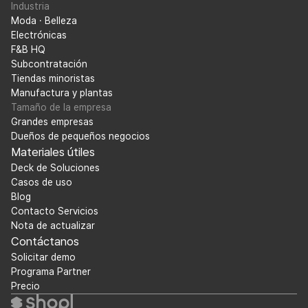
Industria
Moda · Belleza
Electrónicas
F&B HQ
Subcontratación
Tiendas minoristas
Manufactura y plantas
Tamaño de la empresa
Grandes empresas
Dueños de pequeños negocios
Materiales útiles
Deck de Soluciones
Casos de uso
Blog
Contacto Servicios
Nota de actualizar
Contáctanos
Solicitar demo
Programa Partner
Precio