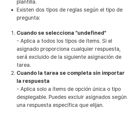
plantilla.
Existen dos tipos de reglas según el tipo de
pregunta:
Cuando se selecciona "undefined"
- Aplica a todos los tipos de ítems. Si el
asignado proporciona cualquier respuesta,
será excluido de la siguiente asignación de
tarea.
Cuando la tarea se completa sin importar
la respuesta
- Aplica solo a ítems de opción única o tipo
desplegable. Puedes excluir asignados según
una respuesta específica que elijan.