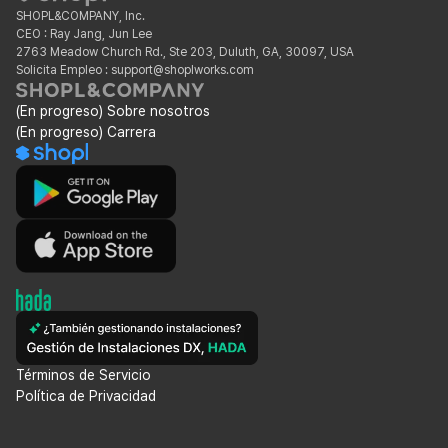
SHOPL&COMPANY, Inc.
CEO : Ray Jang, Jun Lee
2763 Meadow Church Rd., Ste 203, Duluth, GA, 30097, USA
Solicita Empleo : support@shoplworks.com
(En progreso) Sobre nosotros
(En progreso) Carrera
Términos de Servicio
Política de Privacidad