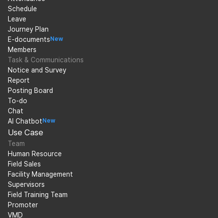
Schedule
Leave
Journey Plan
E-documents
New
Members
Task & Communications
Notice and Survey
Report
Posting Board
To-do
Chat
AI Chatbot
New
Use Case
Team
Human Resource
Field Sales
Facility Management
Supervisors
Field Training Team
Promoter
VMD