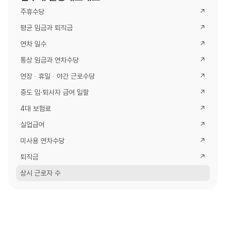
주휴수당
↗
평균 임금과 퇴직금
↗
연차 일수
↗
통상 임금과 연차수당
↗
연장 ∙ 휴일 ∙ 야간 근로수당
↗
중도 입·퇴사자 급여 일할
↗
4대 보험료
↗
실업급여
↗
미사용 연차수당
↗
퇴직금
↗
상시 근로자 수