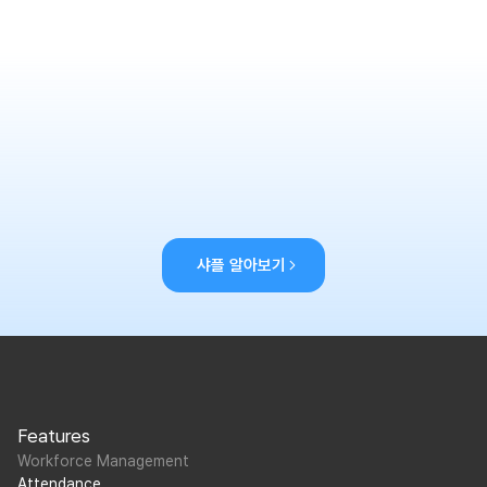
샤플 알아보기
Features
Workforce Management
Attendance