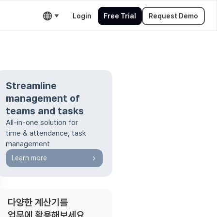
Login
Free Trial
Request Demo
Streamline
management of
teams and tasks
All-in-one solution for
time & attendance, task
management
Learn more
다양한 계산기를
업무에 활용해보세요