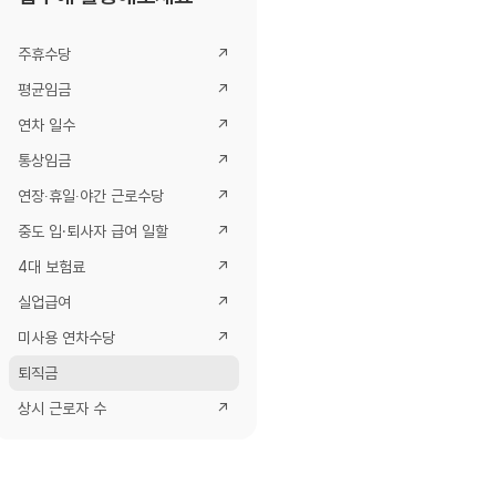
주휴수당
↗
평균임금
↗
연차 일수
↗
통상임금
↗
연장∙휴일∙야간 근로수당
↗
중도 입·퇴사자 급여 일할
↗
4대 보험료
↗
실업급여
↗
미사용 연차수당
↗
퇴직금
상시 근로자 수
↗