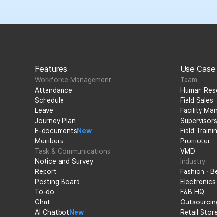
Features
Use Case
Workforce Management
Team
Attendance
Human Res
Schedule
Field Sales
Leave
Facility M
Journey Plan
Supervisors
E-documents
New
Field Train
Members
Promoter
Task & Communications
VMD
Notice and Survey
Industry
Report
Fashion · B
Posting Board
Electronics
To-do
F&B HQ
Chat
Outsourcin
AI Chatbot
New
Retail Stor