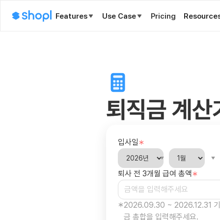
Features
Use Case
Pricing
Resource
퇴직금 계산