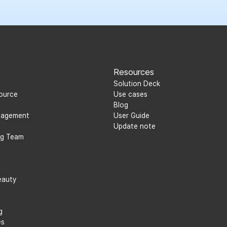
Resources
Solution Deck
ource
Use cases
Blog
anagement
User Guide
Update note
ing Team
eauty
g
es