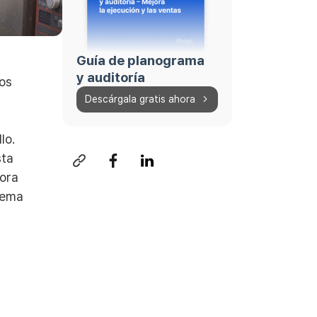
Guía de planograma
y auditoría
os
Descárgala gratis ahora
lo.
sta
bora
tema