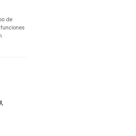
po de
 funciones
n
d,