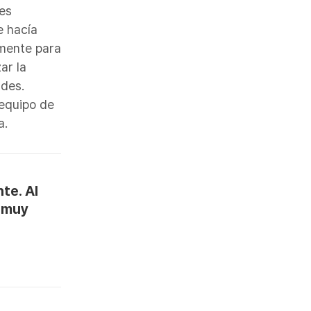
es
e hacía
lmente para
ar la
ades.
 equipo de
a.
te. Al
s muy