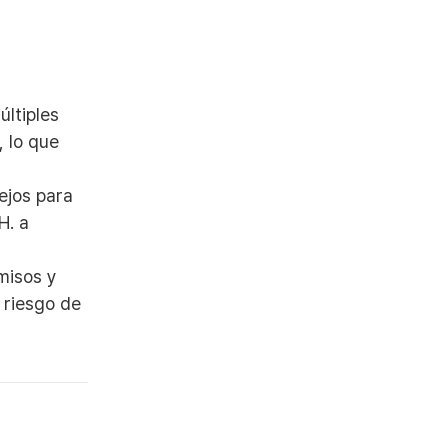
ltiples
, lo que
ejos para
H. a
misos y
 riesgo de