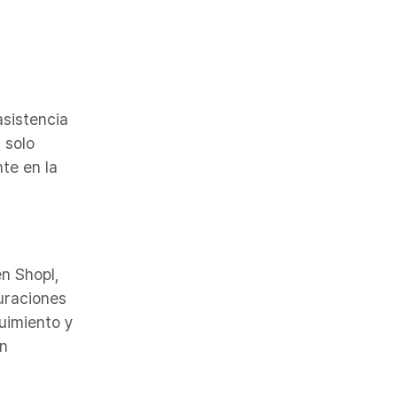
asistencia
 solo
nte en la
n Shopl,
guraciones
uimiento y
ón