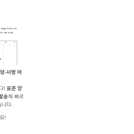
령·서명 여
다!
표준 양
발송
해 빠르
습니다.
요!