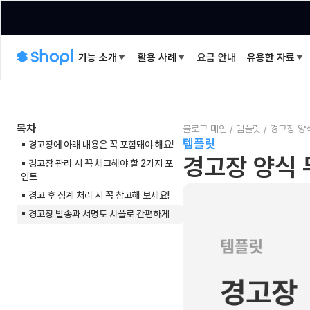
기능 소개
활용 사례
요금 안내
유용한 자료
목차
블로그 메인
/
템플릿
/
경고장 양
템플릿
▪︎ 경고장에 아래 내용은 꼭 포함돼야 해요!
경고장 양식 
▪︎ 경고장 관리 시 꼭 체크해야 할 2가지 포
인트
​▪︎ 경고 후 징계 처리 시 꼭 참고해 보세요!
▪︎ 경고장 발송과 서명도 샤플로 간편하게​