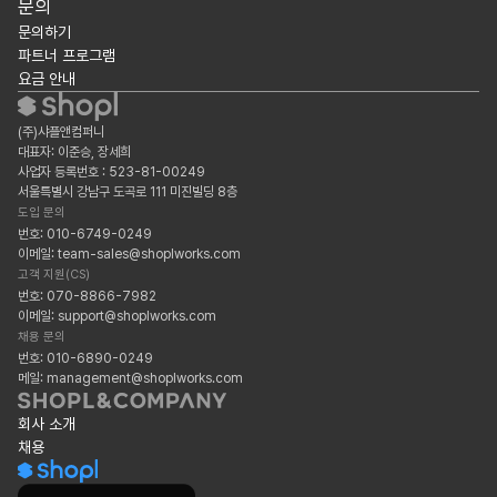
문의
문의하기
파트너 프로그램
요금 안내
(주)샤플앤컴퍼니
대표자: 이준승, 장세희
사업자 등록번호 : 523-81-00249
서울특별시 강남구 도곡로 111 미진빌딩 8층
도입 문의
번호: 010-6749-0249
이메일: team-sales@shoplworks.com
고객 지원(CS)
번호: 070-8866-7982
이메일: support@shoplworks.com
채용 문의
번호: 010-6890-0249
메일: management@shoplworks.com
회사 소개
채용