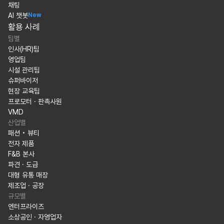
채팅
AI 챗봇
New
활용 사례
팀별
인사(HR)팀
영업팀
시설 관리팀
슈퍼바이저
현장 교육팀
프로모터 · 판촉사원
VMD
산업별
패션 • 뷰티
전자 제품
F&B 본사
파견 · 도급
대형 유통 매장
제조업 · 공장
규모별
엔터프라이즈
소상공인 · 자영업자