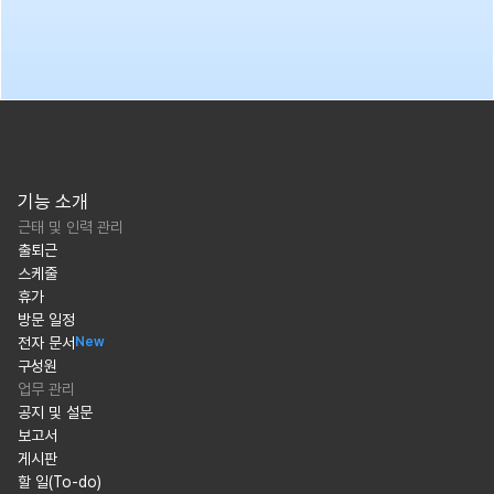
기능 소개
근태 및 인력 관리
출퇴근
스케줄
휴가
방문 일정
전자 문서
New
구성원
업무 관리
공지 및 설문
보고서
게시판
할 일(To-do)