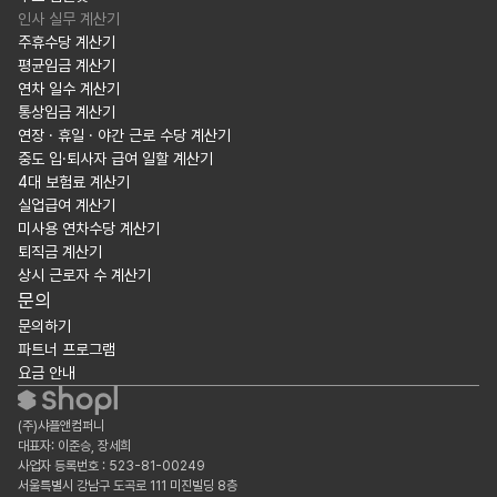
인사 실무 계산기
주휴수당 계산기
평균임금 계산기
연차 일수 계산기
통상임금 계산기
연장 · 휴일 · 야간 근로 수당 계산기
중도 입·퇴사자 급여 일할 계산기
4대 보험료 계산기
실업급여 계산기
미사용 연차수당 계산기
퇴직금 계산기
상시 근로자 수 계산기
문의
문의하기
파트너 프로그램
요금 안내
(주)샤플앤컴퍼니
대표자: 이준승, 장세희
사업자 등록번호 : 523-81-00249
서울특별시 강남구 도곡로 111 미진빌딩 8층