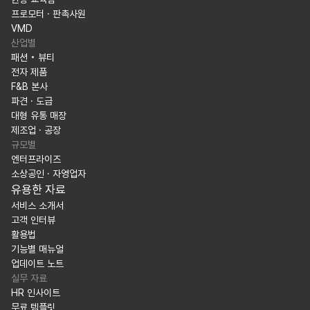
프로모터 · 판촉사원
VMD
산업별
패션 • 뷰티
전자 제품
F&B 본사
파견 · 도급
대형 유통 매장
제조업 · 공장
규모별
엔터프라이즈
소상공인 · 자영업자
유용한 자료
서비스 소개서
고객 인터뷰
활용법
기능별 매뉴얼
업데이트 노트
실무 자료
HR 인사이트
무료 템플릿