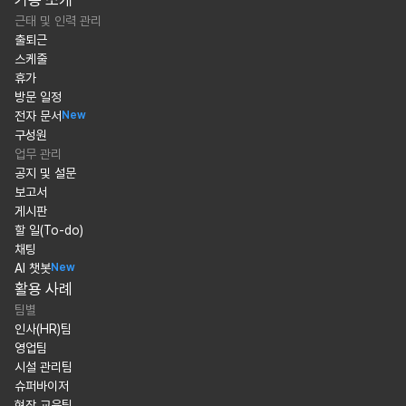
기능 소개
근태 및 인력 관리
출퇴근
스케줄
휴가
방문 일정
전자 문서
New
구성원
업무 관리
공지 및 설문
보고서
게시판
할 일(To-do)
채팅
AI 챗봇
New
활용 사례
팀별
인사(HR)팀
영업팀
시설 관리팀
슈퍼바이저
현장 교육팀