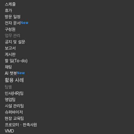
스케줄
휴가
방문 일정
전자 문서
New
구성원
업무 관리
공지 및 설문
보고서
게시판
할 일(To-do)
채팅
AI 챗봇
New
활용 사례
팀별
인사(HR)팀
영업팀
시설 관리팀
슈퍼바이저
현장 교육팀
프로모터 · 판촉사원
VMD