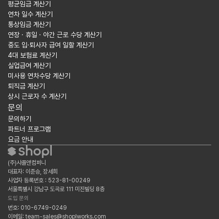
평균임금 계산기
연차 일수 계산기
통상임금 계산기
연장 · 휴일 · 야간 근로 수당 계산기
중도 입·퇴사자 급여 일할 계산기
4대 보험료 계산기
실업급여 계산기
미사용 연차수당 계산기
퇴직금 계산기
상시 근로자 수 계산기
문의
문의하기
파트너 프로그램
요금 안내
(주)샤플앤컴퍼니
대표자: 이준승, 장세희
사업자 등록번호 : 523-81-00249
서울특별시 강남구 도곡로 111 미진빌딩 8층
도입 문의
번호: 010-6749-0249
이메일: team-sales@shoplworks.com