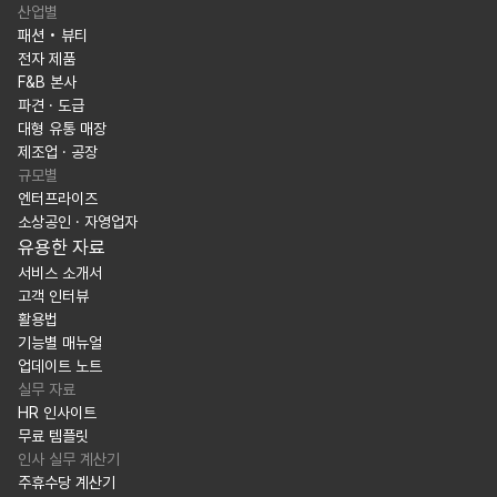
산업별
패션 • 뷰티
전자 제품
F&B 본사
파견 · 도급
대형 유통 매장
제조업 · 공장
규모별
엔터프라이즈
소상공인 · 자영업자
유용한 자료
서비스 소개서
고객 인터뷰
활용법
기능별 매뉴얼
업데이트 노트
실무 자료
HR 인사이트
무료 템플릿
인사 실무 계산기
주휴수당 계산기