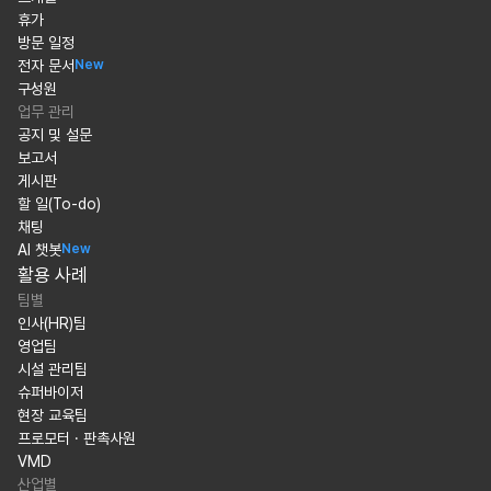
휴가
방문 일정
전자 문서
New
구성원
업무 관리
공지 및 설문
보고서
게시판
할 일(To-do)
채팅
AI 챗봇
New
활용 사례
팀별
인사(HR)팀
영업팀
시설 관리팀
슈퍼바이저
현장 교육팀
프로모터 · 판촉사원
VMD
산업별