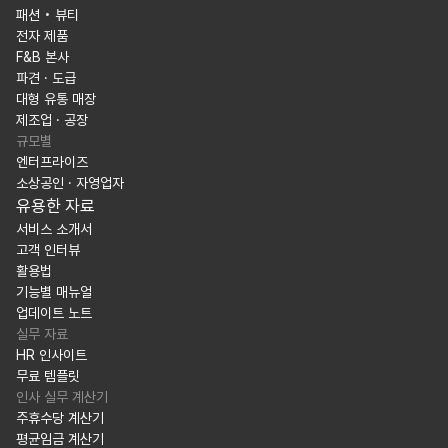
패션 • 뷰티
전자 제품
F&B 본사
파견 · 도급
대형 유통 매장
제조업 · 공장
규모별
엔터프라이즈
소상공인 · 자영업자
유용한 자료
서비스 소개서
고객 인터뷰
활용법
기능별 매뉴얼
업데이트 노트
실무 자료
HR 인사이트
무료 템플릿
인사 실무 계산기
주휴수당 계산기
평균임금 계산기