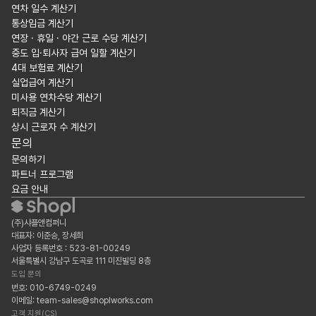
연차 일수 계산기
통상임금 계산기
연장 · 휴일 · 야간 근로 수당 계산기
중도 입·퇴사자 급여 일할 계산기
4대 보험료 계산기
실업급여 계산기
미사용 연차수당 계산기
퇴직금 계산기
상시 근로자 수 계산기
문의
문의하기
파트너 프로그램
요금 안내
(주)샤플앤컴퍼니
대표자: 이준승, 장세희
사업자 등록번호 : 523-81-00249
서울특별시 강남구 도곡로 111 미진빌딩 8층
도입 문의
번호: 010-6749-0249
이메일: team-sales@shoplworks.com
고객 지원(CS)