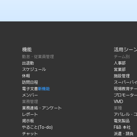
機能
活用シー
勤怠・従業員管理
チーム別
出退勤
人事部
スケジュール
営業部
休暇
施設管理
訪問日程
スーパーバ
電子文書
新機能
現場教育チ
メンバー
プロモータ
業務管理
VMD
業務連絡・アンケート
業種
レポート
アパレル・
掲示板
電気製品
やること(To-do)
F&B 本社
チャット
派遣・請負