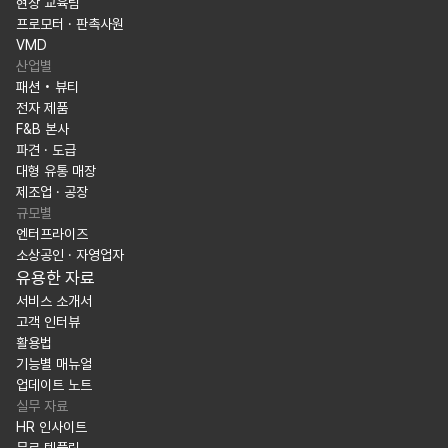
현장 교육팀
프로모터 · 판촉사원
VMD
산업별
패션 • 뷰티
전자 제품
F&B 본사
파견 · 도급
대형 유통 매장
제조업 · 공장
규모별
엔터프라이즈
소상공인 · 자영업자
유용한 자료
서비스 소개서
고객 인터뷰
활용법
기능별 매뉴얼
업데이트 노트
실무 자료
HR 인사이트