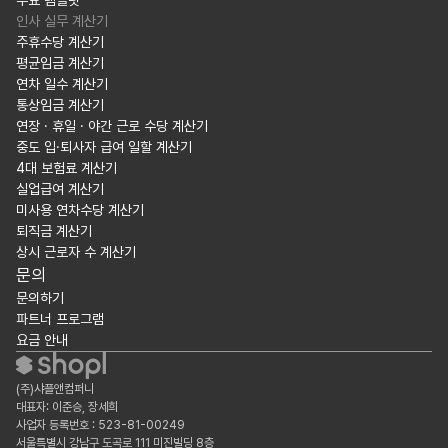
무료 템플릿
인사 실무 계산기
주휴수당 계산기
평균임금 계산기
연차 일수 계산기
통상임금 계산기
연장 · 휴일 · 야간 근로 수당 계산기
중도 입·퇴사자 급여 일할 계산기
4대 보험료 계산기
실업급여 계산기
미사용 연차수당 계산기
퇴직금 계산기
상시 근로자 수 계산기
문의
문의하기
파트너 프로그램
요금 안내
(주)샤플앤컴퍼니
대표자: 이준승, 장세희
사업자 등록번호 : 523-81-00249
서울특별시 강남구 도곡로 111 미진빌딩 8층