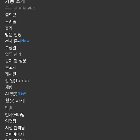
기능 소개
근태 및 인력 관리
출퇴근
스케줄
휴가
방문 일정
전자 문서
New
구성원
업무 관리
공지 및 설문
보고서
게시판
할 일(To-do)
채팅
AI 챗봇
New
활용 사례
팀별
인사(HR)팀
영업팀
시설 관리팀
슈퍼바이저